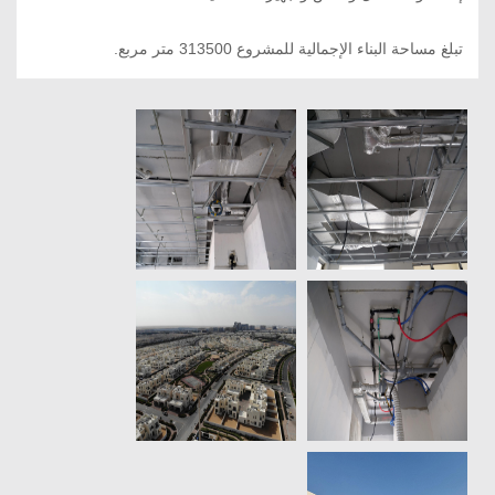
تبلغ مساحة البناء الإجمالية للمشروع 313500 متر مربع.