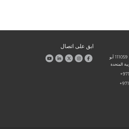
ابق على اتصال
العنوان: صندوق بريد 111059 أبو
ية المتحدة
+97
+971