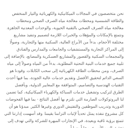
نحن متخصصون في المجالات الميكانيكية والكهربائية والتيار المنخفض
والطاقة الشمسية ومحطات معالجة مياه الصرف الصحي ومحطات
معالجة مياه الصرف الصحي بالتقنية الحيوية، والوحدات المعدنية الجاهزة.
ونتمتع بالإمكانات والمؤهلات والخبرات اللازمة لتصميم وتنفيذ مشاريع
مختلفة الأحجام، بدءاً من الأبراج العالية، السكنية منها والتجارية، وصولًا
إلى المراكز التجارية والمستشفيات والجامعات والمدارس والفنادق
والمجمعات السكنية والقصور والمشاريع العسكرية والمصانع، بالإضافة إلى
تلبية جميع خدمات البنية التحتية المطلوبة، بدءاً من المياه وصولاً إلى مياه
الصرف، ومن محطات الطاقة الكهربائية إلى سحب الكابلات. وقودنا هو
السعي الدائم لتحقيق الأفضل وتقديم خدمات عالية الجودة، بما فيها أحدث
التقنيات الهندسية والتصاميم، المتوافقة مع المعايير الدولية، وبأفضل
الطرق لتركيب وتشغيل خدمات السباكة والكهرباء الميكانيكية، كما تضمن
لنا البروتوكولات الصارمة التي نلتزم بها أفضل النتائج - بما فيها الفحوصات
الدورية وتدريب الموظفين والتفتيش الدوري وغيرها الكثير. مبدؤنا هو أن
كل مشروع ننفذه يمثل تحدياً لإثبات التزامنا بقيمنا. وقد أسهمت إدارتنا التي
تتمتع برؤية ثاقبة وبعيدة، في الإنجازات المبهرة للشركة والتي تهدف إلى
تحقيق النمو الأسرع، محلياً ودولياً.