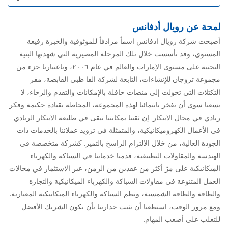
لمحة عن رويال أدفانس
أصبحت شركة رويال ادفانس اسماً مرادفاً للموثوقية والخبرة رفيعة
المستوى، وقد تأسست خلال تلك المرحلة المصيرية التي شهدتها البنية
التحتية على مستوى الإمارات والعالم في عام ٢٠٠٦، وباعتبارنا جزء من
مجموعة تروجان للإنشاءات، التابعة لشركة الفا ظبي القابضة، مقر
التكتلات التي تحولت إلى منصات حافلة بالإمكانات والتقدم والرخاء، لا
يسعنا سوى أن نفخر بانتمائنا لهذه المجموعة، المحاطة بقيادة حكيمة وفكر
ريادي في مجال الابتكار. إن ثقتنا بمكانتنا تبقى في طليعة الابتكار الريادي
في الأعمال الكهروميكانيكية، والمتمثلة في تزويد عملائنا بالخدمات ذات
الجودة العالية، من خلال الالتزام الراسخ بالتميز. كشركة متخصصة في
الهندسة والمقاولات التطبيقية، قدمنا خدماتنا في السباكة والكهرباء
الميكانيكية على مرّ أكثر من عقدين من الزمن، عبر الاستثمار في مجالات
العمل المتنوعة في مقاولات السباكة والكهرباء الميكانيكية والتجارة
والطاقة والطاقة الشمسية، ونظم السباكة والكهرباء الميكانيكية المعيارية.
ومع مرور الوقت، استطعنا أن نثبت جدارتنا بأن نكون الشريك الأفضل
للتغلب على أصعب المهام.